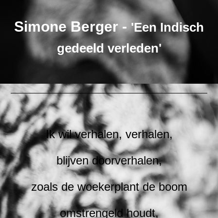
Simone Berger
-
'Een Indisch
gedeeld verleden'
Ik wil verhalen, verhalen,
blijven doorverhalen,
zoals de woekerplant de boom
omstrengeld houdt,