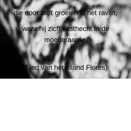
die door blijft groeien in het ravijn,
waar hij zich vasthecht in de
moederaarde.
(Lied van het eiland Flores)